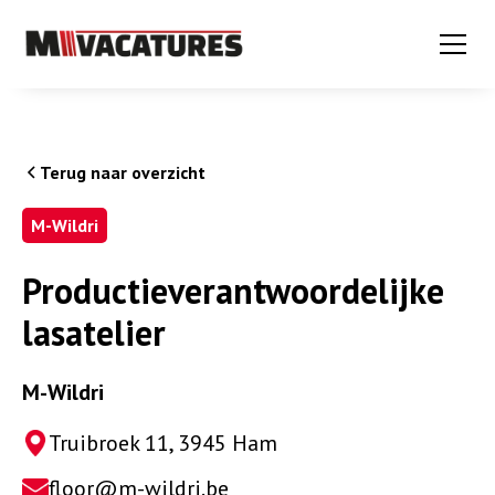
Terug naar overzicht
M-Wildri
Productieverantwoordelijke
lasatelier
M-Wildri
Truibroek 11, 3945 Ham
floor@m-wildri.be